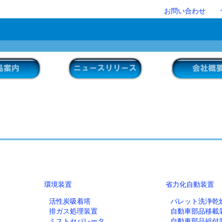
お問い合わせ
環境装置
省力化自動装置
活性炭吸着塔
パレット洗浄乾
排ガス処理装置
自動車部品移載
ミストセパレータ
自動車部品組付