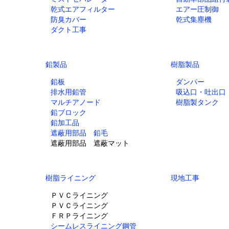
乾式エアフィルター
エアー圧制御
防臭カバー
乾式集塵機
ダクト工事
鉛製品
樹脂製品
鉛板
ダンパー
排水用鉛管
吸込口・吐出口
マルチアノード
樹脂製タンク
鉛ブロック
鉛加工品
遮蔽用部品 鉛毛
遮蔽用部品 遮蔽マット
樹脂ライニング
現地工事
ＰＶＣライニング
ＰＶＣライニング
ＦＲＰライニング
シームレスライニング鋼管